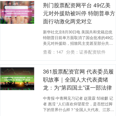
荆门股票配资网平台 49亿美
元对外援助被叫停 特朗普单方
面行动激化两党对立
新华社北京8月30日电 美国共和党籍总统
特朗普日前单方面取消了国会批准的49亿
美元对外援助，招致民主党甚至部分共和
党人反对，激化了围绕支出控制权的争
查看：
147
分类：
证券配资软件
斗。 综合多....
361股票配资官网 代表委员履
职故事｜全国人大代表龚绪
龙：为“第四国土”谋一部法律
中青报·中青网见习记者 赵晨霖 邹竣麒 记
者 惠滢 “人们喜欢仰望星空，是否想过脚
下的世界什么样？”全国人大代表、江苏省
地质调查研究院地质科技与成果处处长龚