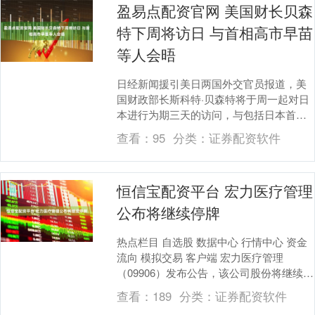
盈易点配资官网 美国财长贝森
特下周将访日 与首相高市早苗
等人会晤
日经新闻援引美日两国外交官员报道，美
国财政部长斯科特·贝森特将于周一起对日
本进行为期三天的访问，与包括日本首相
高市早苗在内的高级官员会面，讨论遏制
查看：
95
分类：
证券配资软件
投机性抛售日元....
恒信宝配资平台 宏力医疗管理
公布将继续停牌
热点栏目 自选股 数据中心 行情中心 资金
流向 模拟交易 客户端 宏力医疗管理
（09906）发布公告，该公司股份将继续停
止买卖，直至另行通告为止。 海量资讯、
查看：
189
分类：
证券配资软件
精....