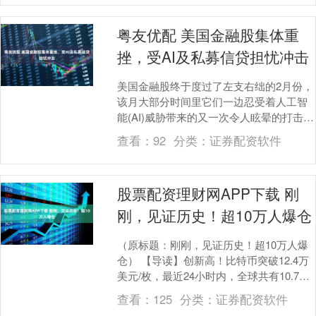
粤友优配 美国金融股集体重
挫，受AI及私募信贷担忧冲击
美国金融股终于度过了左支右绌的2月份，
该月大部分时间里它们一边忍受着人工智
能(AI)威胁带来的又一次令人眩晕的打击，
一边努力应对私募信贷领域中杰米·戴蒙曾
查看：
92
分类：
证券配资软件
警告过....
股票配资理财网APP下载 刚
刚，见证历史！超10万人爆仓
（原标题：刚刚，见证历史！超10万人爆
仓） 【导读】创新高！比特币突破12.4万
美元/枚，最近24小时内，全球共有10.7万
人爆仓！国际金价短线拉升 中国基金报....
查看：
125
分类：
证券配资软件