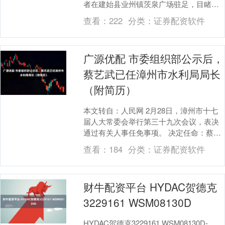
者在建始县业州镇茨泉广场驻足，目睹一
树树海棠竞相绽放。蒙蒙烟雨间，繁花舒
查看：
222
分类：
证券配资软件
展，花色娇艳....
广源优配 市委组织部公示后，
蔡艺武已任漳州市水利局局长
（附简历）
本文转自：人民网 2月28日，漳州市十七
届人大常委会举行第三十九次会议，表决
通过有关人事任免事项。 决定任命：蔡艺
武为漳州市水利局局长。 蔡艺武，男，汉
查看：
184
分类：
证券配资软件
族，19....
财牛配资平台 HYDAC贺德克
3229161 WSM08130D
HYDAC贺德克3229161 WSM08130D-