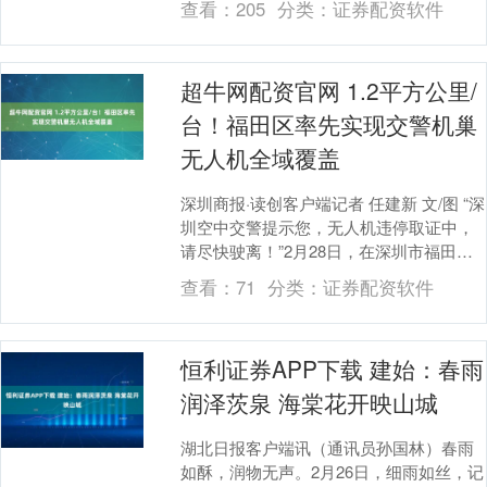
查看：
205
分类：
证券配资软件
绪龙....
超牛网配资官网 1.2平方公里/
台！福田区率先实现交警机巢
无人机全域覆盖
深圳商报·读创客户端记者 任建新 文/图 “深
圳空中交警提示您，无人机违停取证中，
请尽快驶离！”2月28日，在深圳市福田区
某严管路段，空中悬停的交警无人机喊话
查看：
71
分类：
证券配资软件
声....
恒利证券APP下载 建始：春雨
润泽茨泉 海棠花开映山城
湖北日报客户端讯（通讯员孙国林）春雨
如酥，润物无声。2月26日，细雨如丝，记