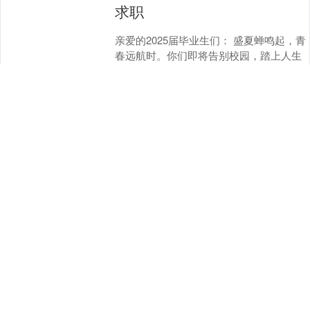
求职
亲爱的2025届毕业生们： 盛夏蝉鸣起，青
春远航时。你们即将告别校园，踏上人生
新的征程。在此，向你们致以最诚挚的祝
贺和最美好的祝愿！衷心希望你们能积极
查看：
209
分类：
证券配资软件
求职创业，....
配操盘配资APP下载 大力押
注“它经济”，零食巨头三只松
鼠再战宠物市场_赛道_品牌_
郭广宇
文｜互联网那些事 文｜互联网那些事 你知
道吗？ 那个因坚果、零食而被消费者熟知
的三只松鼠，正在跑步进入宠物食品赛
道。 三只松鼠高管挂帅宠物市场 近日，安
查看：
175
分类：
证券配资软件
徽饿了个....