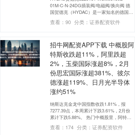
01M-C-N-24DG插装阀/电磁阀/换向阀 德
国贺德克（HYDAC）是一家知名的德国液
压及气动产品制造商....
查看：
90
分类：
证券配资软件
招牛网配资APP下载 中概股阿
特斯收跌超11%，阿里跌超
2%，玉柴国际涨超8%，2月
份思宏国际涨超381%、彼尔
德涨超119%、日月光半导体
涨约51%
纳斯达克金龙中国指数收跌1.81%，报
7277.39点，本周累计下跌3.61%，2月份
累计下跌5.88%。 热门中概股里，阿特斯
太阳能收跌11.18%，世纪互联....
查看：
174
分类：
证券配资软件