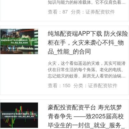
知识与能力的标准载体。它不仅肩负着提
升考核效率、节约人力成本的重任，更是
查看：
87
分类：
证券配资软件
守护考试公平与稳....
纯旭配资端APP下载 防火保险
柜在手，火灾来袭心不抖_物
品_性能_的合同
火灾，这个看似遥远的灾难，其实可能潜
伏在日常生活的每个角落。老化的电线、
忘记熄灭的蚊香、厨房无人看管的油锅，
都可能在瞬间点燃熊熊烈火。当火焰吞噬
查看：
150
分类：
证券配资软件
家园时，除了生命....
豪配投资配资平台 寿光筑梦
青春争先 ——致2025届高校
毕业生的一封信_就业_服务_