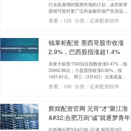
行业及激增的预测市场的计划，这些新举
措很可能对更广泛的金融市场产生深远影
响。 在监管机构数月的公开表态以及国会
查看：
125
分类：
证券配资软件
的政治博弈之后....
钱掌柜配资 墨西哥股市收涨
2.9%，巴西股指涨超1.4%
加拿大标普/TSX综合指数收涨0.47%，报
33942.86点；小盘股指收涨0.92%，报
1421.61点。 周三（3月4日）北美尾盘，
加拿大10年期基准国债收....
查看：
108
分类：
证券配资软件
辉煌配资官网 元宵“才”聚江淮
&#32;合肥万岗“诚”就逐梦青年
中新网合肥3月4日电 (记者 韩苏原)3日，