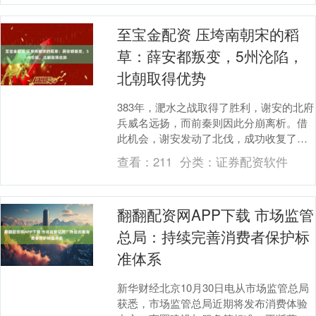
至宝金配资 压垮南朝宋的稻
草：薛安都叛变，5州沦陷，
北朝取得优势
383年，淝水之战取得了胜利，谢安的北府
兵威名远扬，而前秦则因此分崩离析。借
此机会，谢安发动了北伐，成功收复了淮
北一带的广阔土地，大大增强了东晋的国
查看：
211
分类：
证券配资软件
力。 展开剩....
翻翻配资网APP下载 市场监管
总局：持续完善消费者保护标
准体系
新华财经北京10月30日电从市场监管总局
获悉，市场监管总局近期将发布消费体验