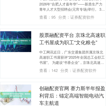
2026年“合肥人才嘉年华”——新质生产力
青年人才大型招聘会(元宵专场)举行。 3月
3日，“2026年“合肥人才嘉年....
查看：
95
分类：
证券配资软件
股票融配资平台 京珠北高速职
工书屋成为职工“文化粮仓”
中工网讯近日，广东交通集团所属京珠北
高速职工书屋获评“2025年全国总工会职工
书屋”。 为建设“书香企业”，京珠北高速工
会积极探索职工阅读阵地建设新路径，创
查看：
142
分类：
证券配资软件
新构....
创融配资官网 赛力斯半年报盈
利背后：锚定高端智能电动汽
车主航道