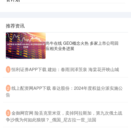
推荐资讯
尚牛在线 GEO概念火热 多家上市公司回
应相关业务进展
​恒利证券APP下载 建始：春雨润泽茨泉 海棠花开映山城
1
​线上配资网APP下载 泰达股份：2024年度权益分派实施公
2
告
​金御网官网 险丢克里米亚，卖掉阿拉斯加，第九次俄土战
3
争沙俄为何如此狼狈？_俄国_尼古拉一世_法国