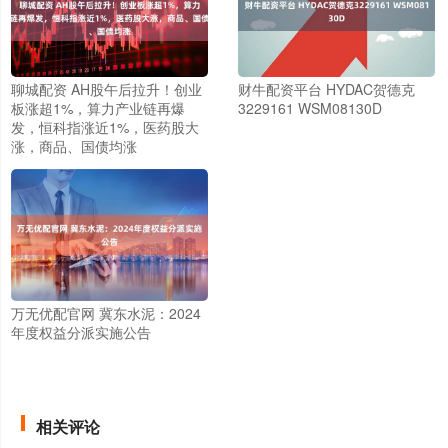
聊城配资 AH股午后拉升！创业
财牛配资平台 HYDAC贺德克
板涨超1%，算力产业链再爆
3229161 WSM08130D
发，恒科指涨近1%，医药股大
涨，商品、国债均涨
万无优配官网 冀东水泥：2024
年度权益分派实施公告
相关评论