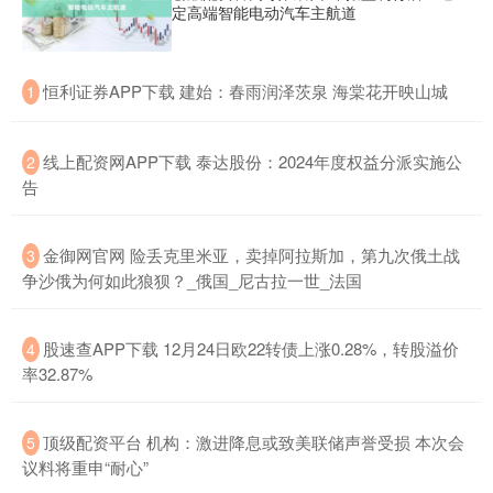
定高端智能电动汽车主航道
​恒利证券APP下载 建始：春雨润泽茨泉 海棠花开映山城
1
​线上配资网APP下载 泰达股份：2024年度权益分派实施公
2
告
​金御网官网 险丢克里米亚，卖掉阿拉斯加，第九次俄土战
3
争沙俄为何如此狼狈？_俄国_尼古拉一世_法国
​股速查APP下载 12月24日欧22转债上涨0.28%，转股溢价
4
率32.87%
​顶级配资平台 机构：激进降息或致美联储声誉受损 本次会
5
议料将重申“耐心”