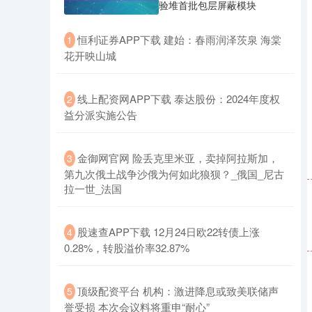
验堆首批包层屏蔽模块
​恒利证券APP下载 建始：春雨润泽茨泉 海棠
1
花开映山城
​线上配资网APP下载 泰达股份：2024年度权
2
益分派实施公告
​金御网官网 险丢克里米亚，卖掉阿拉斯加，
3
第九次俄土战争沙俄为何如此狼狈？_俄国_尼古
拉一世_法国
​股速查APP下载 12月24日欧22转债上涨
4
0.28%，转股溢价率32.87%
​顶级配资平台 机构：激进降息或致美联储声
5
誉受损 本次会议料将重申“耐心”