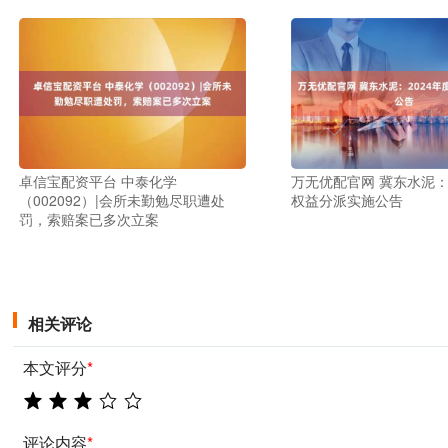
卓信宝配资平台 中泰化学
万无优配官网 冀东水泥：2
（002092）|会所未勤勉尽职遭处
权益分派实施公告
罚，索赔案已多次立案
相关评论
本文评分
*
评论内容
*