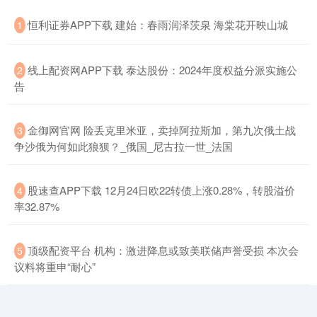
​恒利证券APP下载 建始：春雨润泽茨泉 海棠花开映山城
1
​线上配资网APP下载 泰达股份：2024年度权益分派实施公
2
告
​金御网官网 险丢克里米亚，卖掉阿拉斯加，第九次俄土战
3
争沙俄为何如此狼狈？_俄国_尼古拉一世_法国
​股速查APP下载 12月24日欧22转债上涨0.28%，转股溢价
4
率32.87%
​顶级配资平台 机构：激进降息或致美联储声誉受损 本次会
5
议料将重申“耐心”