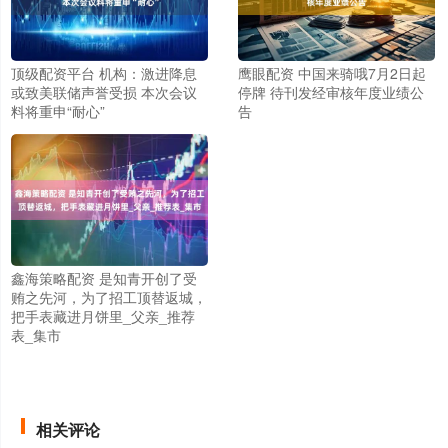
顶级配资平台 机构：激进降息
鹰眼配资 中国来骑哦7月2日起
或致美联储声誉受损 本次会议
停牌 待刊发经审核年度业绩公
料将重申“耐心”
告
鑫海策略配资 是知青开创了受
贿之先河，为了招工顶替返城，
把手表藏进月饼里_父亲_推荐
表_集市
相关评论