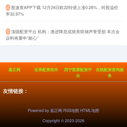
​股速查APP下载 12月24日欧22转债上涨0.28%，转股溢价
4
率32.87%
​顶级配资平台 机构：激进降息或致美联储声誉受损 本次会
5
议料将重申“耐心”
嘉正网
证券配资软件
西宁股票配资平
在线配资查询服
台
务
友情链接：
Powered by
嘉正网
RSS地图
HTML地图
Copyright
© 2023-2026