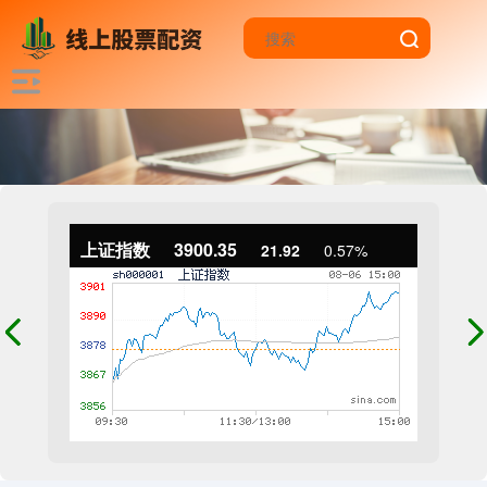
上证指数
3900.35
21.92
0.57%