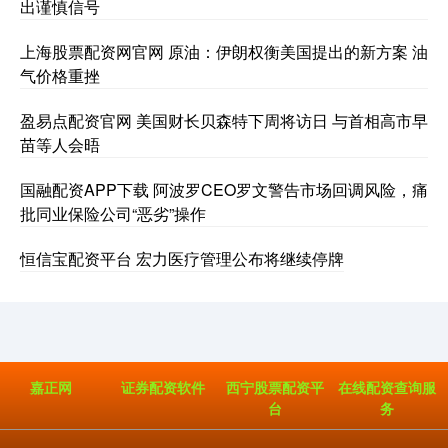
出谨慎信号
上海股票配资网官网 原油：伊朗权衡美国提出的新方案 油
气价格重挫
盈易点配资官网 美国财长贝森特下周将访日 与首相高市早
苗等人会晤
国融配资APP下载 阿波罗CEO罗文警告市场回调风险，痛
批同业保险公司“恶劣”操作
恒信宝配资平台 宏力医疗管理公布将继续停牌
嘉正网
证券配资软件
西宁股票配资平
在线配资查询服
台
务