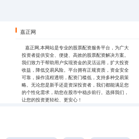
嘉正网
嘉正网,本网站是专业的股票配资服务平台，为广大
投资者提供安全、便捷、高效的股票配资解决方案。
我们致力于帮助用户实现资金的灵活运用，扩大投资
收益，降低交易风险。平台拥有正规资质，资金安全
可靠，操作流程透明，配资门槛低，支持多种交易策
略。无论您是新手还是资深投资者，我们都能满足您
的个性化需求，助您在股市中稳步前行。选择我们，
让您的投资更轻松、更安心！