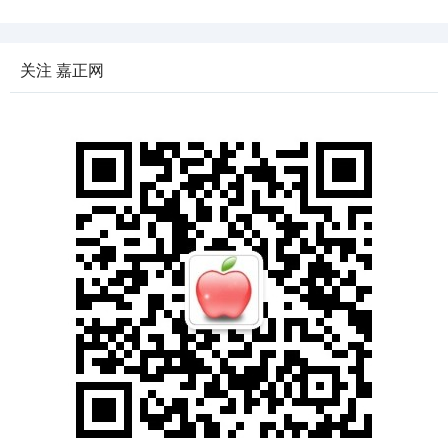
关注 嘉正网