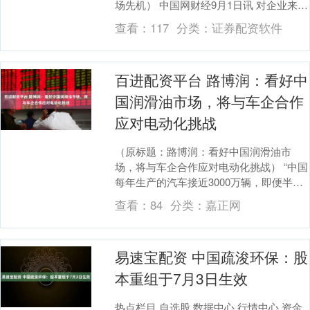
场先机） 中国网财经9月1日讯 对企业来
说，跟随行业潮流能更好地乘风破浪，这
查看：
117
分类：
证券配资软件
不是预言....
百进配资平台 路博润：看好中
国润滑油市场，将与车企合作
应对电动化挑战
（原标题：路博润：看好中国润滑油市
场，将与车企合作应对电动化挑战） “中国
每年生产的汽车接近3000万辆，即便半数
变成电动汽车，燃油车产量仍然比肩整个
查看：
84
分类：
嘉正网
美国汽车市....
易速宝配资 中国疏浚环保：股
本重组于7月3日生效
热点栏目 自选股 数据中心 行情中心 资金