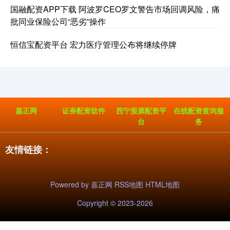
国融配资APP下载 阿波罗CEO罗文警告市场回调风险，痛
批同业保险公司“恶劣”操作
恒信宝配资平台 宏力医疗管理公布将继续停牌
嘉正网
证券配资软件
西宁股票配资平
在线配资查询服
台
务
友情链接：
Powered by
嘉正网
RSS地图
HTML地图
Copyright
© 2023-2026