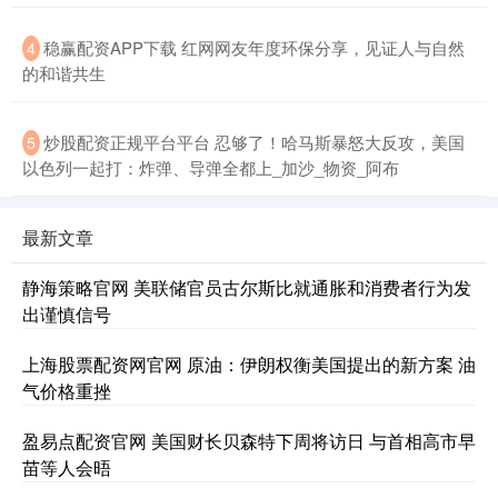
稳赢配资APP下载 红网网友年度环保分享，见证人与自然
4
的和谐共生
炒股配资正规平台平台 忍够了！哈马斯暴怒大反攻，美国
5
以色列一起打：炸弹、导弹全都上_加沙_物资_阿布
最新文章
静海策略官网 美联储官员古尔斯比就通胀和消费者行为发
出谨慎信号
上海股票配资网官网 原油：伊朗权衡美国提出的新方案 油
气价格重挫
盈易点配资官网 美国财长贝森特下周将访日 与首相高市早
苗等人会晤