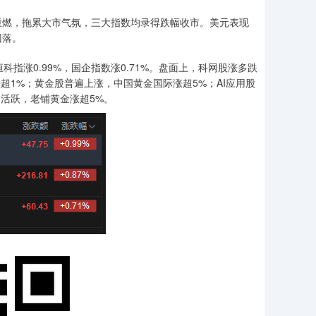
燃，拖累大市气氛，三大指数均录得跌幅收市。美元表现
回落。
科指涨0.99%，国企指数涨0.71%。盘面上，科网股涨多跌
超1%；黄金股普遍上涨，中国黄金国际涨超5%；AI应用股
活跃，老铺黄金涨超5%。