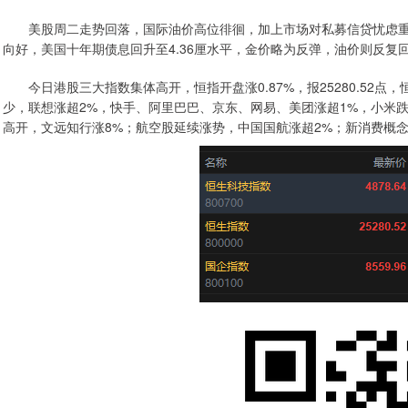
美股周二走势回落，国际油价高位徘徊，加上市场对私募信贷忧虑重
向好，美国十年期债息回升至4.36厘水平，金价略为反弹，油价则反复
今日港股三大指数集体高开，恒指开盘涨0.87%，报25280.52点，恒
少，联想涨超2%，快手、阿里巴巴、京东、网易、美团涨超1%，小米跌
高开，文远知行涨8%；航空股延续涨势，中国国航涨超2%；新消费概念