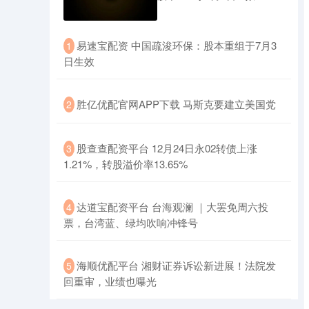
​易速宝配资 中国疏浚环保：股本重组于7月3
1
日生效
​胜亿优配官网APP下载 马斯克要建立美国党
2
​股查查配资平台 12月24日永02转债上涨
3
1.21%，转股溢价率13.65%
​达道宝配资平台 台海观澜 ｜大罢免周六投
4
票，台湾蓝、绿均吹响冲锋号
​海顺优配平台 湘财证券诉讼新进展！法院发
5
回重审，业绩也曝光