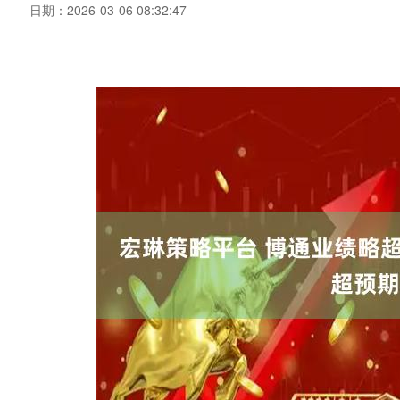
日期：2026-03-06 08:32:47