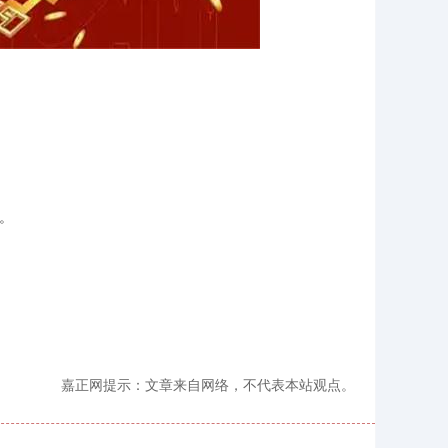
。
嘉正网提示：文章来自网络，不代表本站观点。