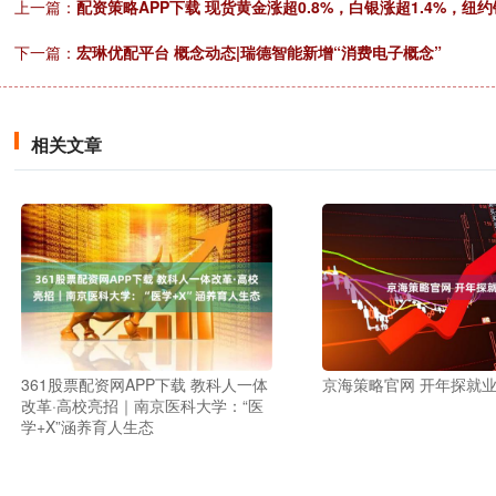
上一篇：
配资策略APP下载 现货黄金涨超0.8%，白银涨超1.4%，纽约铜
下一篇：
宏琳优配平台 概念动态|瑞德智能新增“消费电子概念”
相关文章
361股票配资网APP下载 教科人一体
京海策略官网 开年探就
改革·高校亮招｜南京医科大学：“医
学+X”涵养育人生态