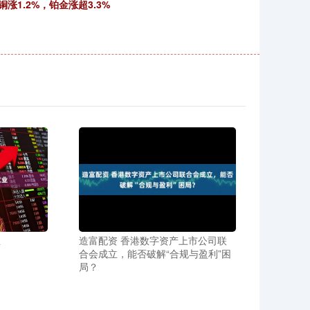
涨1.2%，铂金涨超3.3%
业
造富配资 香港数字资产上市公司联
合会成立，能否破解“合规与盈利”困
局？