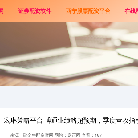
网
证券配资软件
西宁股票配资平台
在线
宏琳策略平台 博通业绩略超预期，季度营收指
来源：融金牛配资官网
网站：嘉正网
查看：187