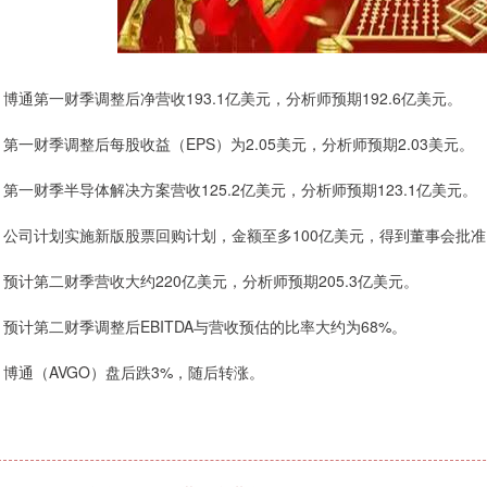
博通第一财季调整后净营收193.1亿美元，分析师预期192.6亿美元。
第一财季调整后每股收益（EPS）为2.05美元，分析师预期2.03美元。
第一财季半导体解决方案营收125.2亿美元，分析师预期123.1亿美元。
公司计划实施新版股票回购计划，金额至多100亿美元，得到董事会批准
预计第二财季营收大约220亿美元，分析师预期205.3亿美元。
预计第二财季调整后EBITDA与营收预估的比率大约为68%。
博通（AVGO）盘后跌3%，随后转涨。