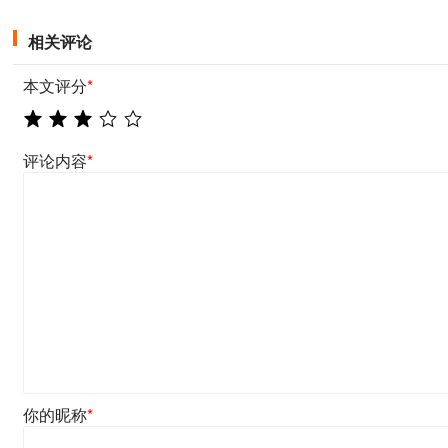
相关评论
本文评分
*
评论内容
*
你的昵称
*