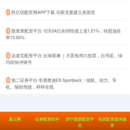
​胜亿优配官网APP下载 马斯克要建立美国党
2
​股查查配资平台 12月24日永02转债上涨1.21%，转股溢价
3
率13.65%
​达道宝配资平台 台海观澜 ｜大罢免周六投票，台湾蓝、绿
4
均吹响冲锋号
​第二证券平台 冬测奥迪E5 Sportback：续航、动力、车
5
机、辅助驾驶，样样在线
嘉正网
证券配资软件
西宁股票配资平
在线配资查询服
台
务