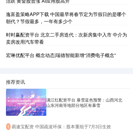
活跃 黄金股普涨 AI应用股高开
逸富盈策略APP下载 中国最早将春节定为节假日的是哪个
朝代？节假最多，一年有多少个
时时赢配资平台 北京二手房迭代：次新房集中入市 中介为
卖房改用汽车带看
宏琳优配平台 概念动态|瑞德智能新增“消费电子概念”
推荐资讯
满江红配资平台 暴雪蓝色预警：山西河北
山东河南等地部分地区有暴雪
​易速宝配资 中国疏浚环保：股本重组于7月3日生效
1