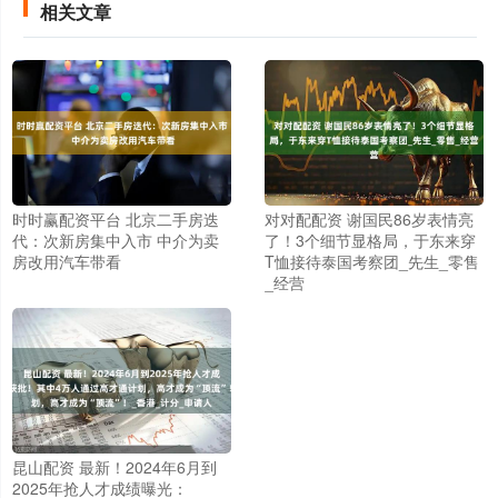
相关文章
时时赢配资平台 北京二手房迭
对对配配资 谢国民86岁表情亮
代：次新房集中入市 中介为卖
了！3个细节显格局，于东来穿
房改用汽车带看
T恤接待泰国考察团_先生_零售
_经营
昆山配资 最新！2024年6月到
2025年抢人才成绩曝光：