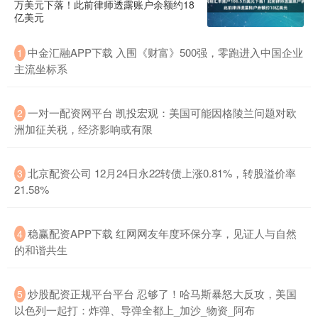
万美元下落！此前律师透露账户余额约18
亿美元
中金汇融APP下载 入围《财富》500强，零跑进入中国企业
1
主流坐标系
一对一配资网平台 凯投宏观：美国可能因格陵兰问题对欧
2
洲加征关税，经济影响或有限
北京配资公司 12月24日永22转债上涨0.81%，转股溢价率
3
21.58%
稳赢配资APP下载 红网网友年度环保分享，见证人与自然
4
的和谐共生
炒股配资正规平台平台 忍够了！哈马斯暴怒大反攻，美国
5
以色列一起打：炸弹、导弹全都上_加沙_物资_阿布