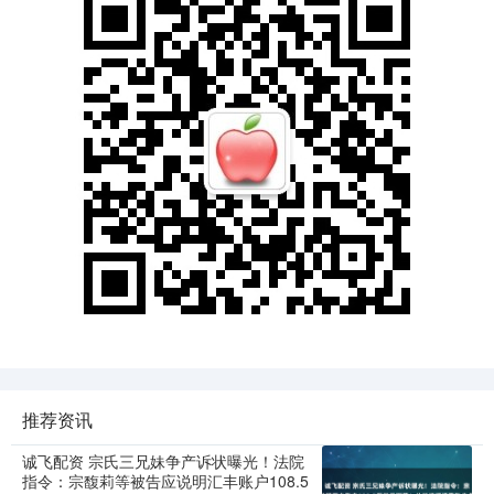
推荐资讯
诚飞配资 宗氏三兄妹争产诉状曝光！法院
指令：宗馥莉等被告应说明汇丰账户108.5