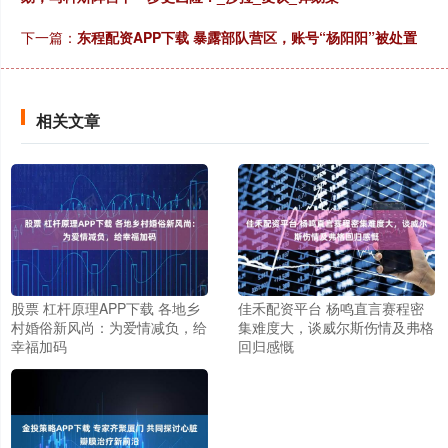
下一篇：
东程配资APP下载 暴露部队营区，账号“杨阳阳”被处置
相关文章
股票 杠杆原理APP下载 各地乡
佳禾配资平台 杨鸣直言赛程密
村婚俗新风尚：为爱情减负，给
集难度大，谈威尔斯伤情及弗格
幸福加码
回归感慨