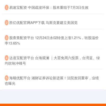
​易速宝配资 中国疏浚环保：股本重组于7月3日生效
1
​胜亿优配官网APP下载 马斯克要建立美国党
2
​股查查配资平台 12月24日永02转债上涨1.21%，转股溢价
3
率13.65%
​达道宝配资平台 台海观澜 ｜大罢免周六投票，台湾蓝、绿
4
均吹响冲锋号
​海顺优配平台 湘财证券诉讼新进展！法院发回重审，业绩
5
也曝光