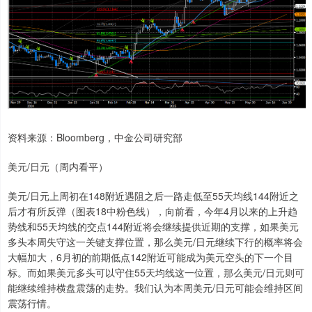
资料来源：Bloomberg，中金公司研究部
美元/日元（周内看平）
美元/日元上周初在148附近遇阻之后一路走低至55天均线144附近之
后才有所反弹（图表18中粉色线），向前看，今年4月以来的上升趋
势线和55天均线的交点144附近将会继续提供近期的支撑，如果美元
多头本周失守这一关键支撑位置，那么美元/日元继续下行的概率将会
大幅加大，6月初的前期低点142附近可能成为美元空头的下一个目
标。而如果美元多头可以守住55天均线这一位置，那么美元/日元则可
能继续维持横盘震荡的走势。我们认为本周美元/日元可能会维持区间
震荡行情。