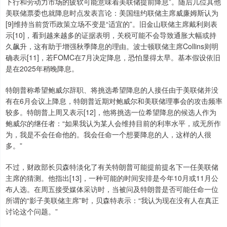
下行和劳动力市场的疲软可能意味着美联储提前降息”。随后几位其他
美联储票委也就降息时点发表言论：美国纽约联储主席威廉姆斯认为
[9]维持当前货币政策立场不变是“适宜的”。旧金山联储主席戴利则表
示[10]，看到越来越多的证据表明，关税可能不会导致通胀大幅或持
久飙升，这有助于增强秋季降息的理由。波士顿联储主席Collins则明
确表示[11]，若FOMC在7月决定降息，恐怕显得太早。基本假设依旧
是在2025年稍晚降息。
特朗普称希望鲍威尔辞职、将挑选希望降息的人接任由于美联储并没
有在6月会议上降息，特朗普近期对鲍威尔和美联储理事会的攻击频率
较多。特朗普上周又表示[12]，他将挑选一位希望降息的候选人作为
鲍威尔的继任者：“如果我认为某人会维持目前的利率水平，或无所作
为，我是不会任命他的。我会任命一个想要降息的人，这样的人很
多。”
不过，财政部长贝森特淡化了有关特朗普可能提前提名下一任美联储
主席的猜测。他指出[13]，一种可能的时间安排是今年10月或11月公
布人选。在周五接受媒体采访时，当被问及特朗普是否可能任命一位
所谓的“影子美联储主席”时，贝森特表示：“我认为现在没有人在真正
讨论这个问题。”