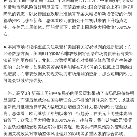
► 欧元上周一路走高至2021年以来新高1.17上方，中东局势的明显缓
和带动市场风险偏好明显回暖，而随后鲍威尔国会听证会上不排除7月
降息的表态，以及德国新政府批准预算草案大幅增加新增借贷的计划
都助推欧元涨至新高，总体看欧元依旧处于年初以来的上升趋势之
中。在美元上周整体走弱的背景下，欧元上周最终大幅收涨1.69%左
右。
►本周市场将继续重点关注欧盟和美国有关贸易谈判的最新进展；而
经济数据方面，美国6月的ISM和非农数据将会给市场提供最新有关经
济前景的更多细节，尤其非农数据可能会对美联储降息预期产生关键
影响；总体看，如果欧美贸易谈判能够在7月9号的关税截止日期前出
现进展，而非农数据又初现劳动力市场走弱的迹象，那么短期内欧元
可能会继续维持强势。
一路走高至3年新高上周初中东局势的明显缓和带动了市场风险偏好明
显回暖，而随后鲍威尔在国会听证会上不排除7月降息的表态，以及德
国新政府批准预算草案大幅增加新增借贷的计划都助推欧元涨至新
高，总体看，欧元继续了年初以来的上行趋势，在美元上周整体走弱
背景下，欧元上周大幅收涨0.69%左右。往前看，我们认为欧元/美元
的走势或继续受欧美经济的相对表现、欧美央行降息预期的变动以及
美国关税政策对市场整体风险偏好的影响等多重因素的综合影响。