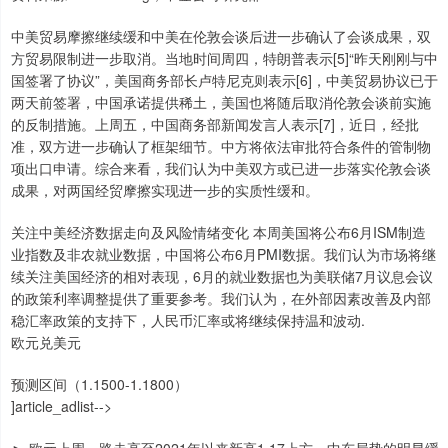
中美贸易摩擦继续缓和中美在伦敦会谈后进一步确认了会谈成果，双
方贸易限制进一步取消。当地时间周四，特朗普表示[5]“昨天刚刚与中
国签署了协议”，美国商务部长卢特尼克则表示[6]，中美贸易协议已于
两天前签署，中国承诺提供稀土，美国也将随后取消伦敦会谈前实施
的反制措施。上周五，中国商务部新闻发言人表示[7]，近日，经批
准，双方进一步确认了框架细节。中方将依法审批符合条件的管制物
项出口申请。综合来看，我们认为中美双方或已进一步落实伦敦会谈
成果，对两国经贸摩擦实现进一步的实质性缓和。
关注中美经济数据走向及风险情绪变化 本周美国将公布6月ISM制造
业指数及非农就业数据，中国将公布6月PMI数据。我们认为市场将继
续关注美国经济的相对表现，6月的就业数据也为美联储7月议息会议
的政策利率调整提供了重要参考。我们认为，在外部因素改善及内部
稳汇率政策的支持下，人民币汇率或将继续保持温和波动.
欧元兑美元
预测区间（1.1500-1.1800）
]article_adlist-->