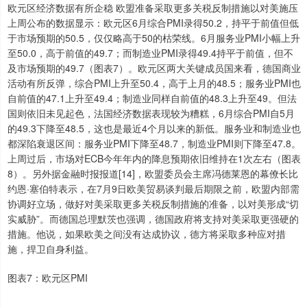
欧元区经济数据有所企稳 欧盟准备采取更多关税反制措施以对美施压
上周公布的数据显示：欧元区6月综合PMI录得50.2，持平于前值但低
于市场预期的50.5，仅仅略高于50的枯荣线。6月服务业PMI小幅上升
至50.0，高于前值的49.7；而制造业PMI录得49.4持平于前值，但不
及市场预期的49.7（图表7）。欧元区两大关键成员国来看，德国商业
活动有所反弹，综合PMI上升至50.4，高于上月的48.5；服务业PMI也
自前值的47.1上升至49.4；制造业同样自前值的48.3上升至49。但法
国则依旧未见起色，法国经济数据表现较为糟糕，6月综合PMI自5月
的49.3下降至48.5，这也是最近4个月以来的新低。服务业和制造业也
都深陷衰退区间：服务业PMI下降至48.7，制造业PMI则下降至47.8。
上周过后，市场对ECB今年年内的降息预期依旧维持在1次左右（图表
8）。另外据金融时报报道[14]，欧盟委员会主席冯德莱恩的幕僚长比
约恩·塞伯特表示，在7月9日欧美贸易谈判最后期限之前，欧盟内部需
协调好立场，做好对美采取更多关税反制措施的准备，以对美形成“切
实威胁”。而德国总理默茨也强调，德国政府将支持对美采取更强硬的
措施。他说，如果欧美之间没有达成协议，德方将采取多种应对措
施，捍卫自身利益。
图表7：欧元区PMI