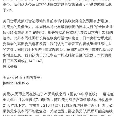
高位。我们认为今后日本的通胀或难以再突破新高，但是亦或难以低
于2%。
美日货币政策或皆边际偏鸽目前市场对美联储降息的预期有所增加，
为美元的贬值压力。本周日本将公布最新季度的日本央行的“全国企业
短期经济观测调查”的数据，相关数据若疲软则会放缓日本央行加息的
速率。此外本周植田行长将在欧央行活动中发言，日本央行货币政策
委员会的高田委员也将发言，我们认为二者发言内容或继续延续过去
的方针，同时7月还将进行参议院选举，短期内日本央行或难以给出更
多增量信息。我们认为日元汇率在本周或继续是区间震荡，本周的美
日汇率区间或在142-147。
技术分析
美元/人民币（周内看平）
]article_adlist-->
美元/人民币上周在跌破了21天均线之后（图表16中绿色线）一度走低
至去年11月以来低点7.15附近，随后美元有所反弹但最终依旧收盘于
21天均线下方。向前看，21天均线7.18附近将继续提供近期阻力，如
果美元多头本周不能收复这一关键位置，那么美元/人民币可能会继续