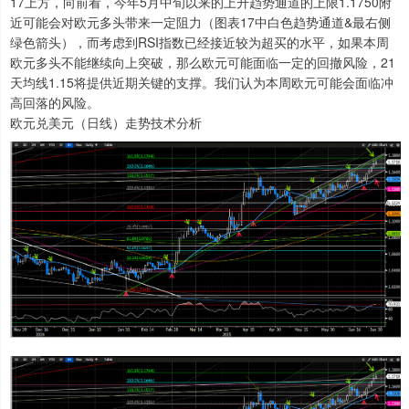
17上方，向前看，今年5月中旬以来的上升趋势通道的上限1.1750附
近可能会对欧元多头带来一定阻力（图表17中白色趋势通道&最右侧
绿色箭头），而考虑到RSI指数已经接近较为超买的水平，如果本周
欧元多头不能继续向上突破，那么欧元可能面临一定的回撤风险，21
天均线1.15将提供近期关键的支撑。我们认为本周欧元可能会面临冲
高回落的风险。
欧元兑美元（日线）走势技术分析