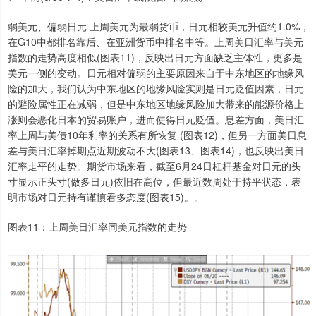
弱美元、偏弱日元 上周美元为最弱货币，日元相较美元升值约1.0%，
在G10中都排名靠后、在亚洲货币中排名中等。上周美日汇率与美元
指数的走势高度相似(图表11)，反映出日元方面缺乏主体性，更多是
美元一侧的变动。日元相对偏弱的主要原因来自于中东地区的地缘风
险的加大，我们认为中东地区的地缘风险实则是日元贬值因素，日元
的避险属性正在减弱，但是中东地区地缘风险加大带来的能源价格上
涨则会恶化日本的贸易账户，进而使得日元贬值。息差方面，美日汇
率上周与美债10年利率的关系有所恢复 (图表12)，但另一方面美日息
差与美日汇率掉期点近期波动不大(图表13、图表14)，也反映出美日
汇率走平的走势。期货市场来看，截至6月24日杠杆基金对日元的头
寸显示正头寸(做多日元)依旧在高位，但最近数周处于持平状态，表
明市场对日元持有谨慎看多态度(图表15)。。
图表11：上周美日汇率同美元指数的走势