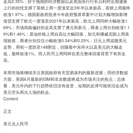
走高2.35%；好于预期的经济数据以及英国央行行长贝利对近期通胀
上行的担忧支撑了英镑上周一度涨至近3年半以来新高，英镑上周最终
收涨1.97%；德国新政府批准今年政府预算草案中计划大幅增加新增
借贷支撑了欧元一度涨至2021年以来新高，欧元上周同样大幅收涨1.
69%；市场风险偏好的走高支撑了澳元和新元，两者上周分别收涨1.1
9%和1.46%；原油价格上周自高位大幅回落，加元和挪威克朗上周表
现较差，两者分别仅仅小幅收涨0.34%和0.25%；日元上周追随美元
走势，周初一度跌至148附近，但随着中东停火以及美元的大幅走
低，最终收涨1%。而人民币上周同样在美元整体回落背景下有所走
高。
本周市场将继续关注美国政府有关贸易谈判的最新进展；而经济数据
方面，美国6月最新的ISM和非农数据将成为市场关注的焦点；总体
看，美元年内的下行趋势依旧没有改变，短期的反弹可能依旧会成为
美元空头再次入场的机会。
Content
正文
美元兑人民币