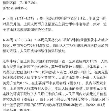
预测区间（7.15-7.20）
]article_adlist-->
►上周（6/23~6/27）：美元指数继续明显下跌约1.3%，主要货币均
对美元升值。上周人民币升值幅度在主要货币中排名靠后，并对一篮
子货币继续表现出偏弱势的情况。
►本周（6/30~7/4）：本周美国将公布6月ISM制造业指数及非农就业
数据，中国将公布6月PMI数据，我们认为市场将继续关注美国经济的
相对表现，人民币或将继续保持温和波动。
汇率小幅升值上周美元指数转而明显下跌，全周跌幅约为1.3%，人民
币在弱美元的环境下小幅走强，其升值预期较为稳固。具体来看，上
周美元指数贬值约1.3%，周内跌破97点位，续创年内新低。在美元指
数继续录得较大幅度下跌的背景下，大多货币对美元升值，人民币对
美元升值约0.1%，在主要货币中表现靠后（图表1）。从内部因素来
看，上周国有大行或有买入美元、卖出人民币的举措，这在美元明显
走跌的环境下限制了人民币汇率的升幅，人民币周内对美元的升值整
体较为温和（图表2）。由于人民币对美元升值幅度较小，衡量人民币
对一篮子货币强弱的CFETS指数亦下跌至95.36附近，为2021年1月
以来新低（图表3）。