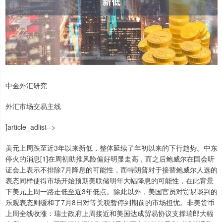
中金外汇研究
外汇市场交易主线
]article_adlist-->
美元上周跌至近3年以来新低，整体延续了年初以来的下行趋势。中东
停火的消息[1]在周初助推风险偏好明显走高，而之后鲍威尔在国会听
证会上表示不排除7月降息的可能性，而特朗普对于接替鲍威尔人选的
表态同样使得市场开始预期美联储明年大幅降息的可能性，在此背景
下美元上周一路走低至近3年低点。除此以外，美国官员对贸易谈判的
乐观表态则缓和了7月8日对等关税暂停到期前的市场担忧。非美货币
上周全线收涨：瑞士政府上周接近和美国达成贸易协议支撑瑞郎大幅