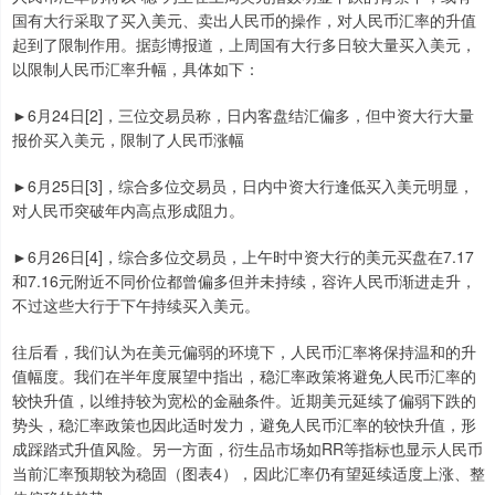
国有大行采取了买入美元、卖出人民币的操作，对人民币汇率的升值
起到了限制作用。据彭博报道，上周国有大行多日较大量买入美元，
以限制人民币汇率升幅，具体如下：
►6月24日[2]，三位交易员称，日内客盘结汇偏多，但中资大行大量
报价买入美元，限制了人民币涨幅
►6月25日[3]，综合多位交易员，日内中资大行逢低买入美元明显，
对人民币突破年内高点形成阻力。
►6月26日[4]，综合多位交易员，上午时中资大行的美元买盘在7.17
和7.16元附近不同价位都曾偏多但并未持续，容许人民币渐进走升，
不过这些大行于下午持续买入美元。
往后看，我们认为在美元偏弱的环境下，人民币汇率将保持温和的升
值幅度。我们在半年度展望中指出，稳汇率政策将避免人民币汇率的
较快升值，以维持较为宽松的金融条件。近期美元延续了偏弱下跌的
势头，稳汇率政策也因此适时发力，避免人民币汇率的较快升值，形
成踩踏式升值风险。另一方面，衍生品市场如RR等指标也显示人民币
当前汇率预期较为稳固（图表4），因此汇率仍有望延续适度上涨、整