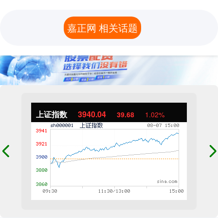
嘉正网 相关话题
上证指数
3940.04
39.68
1.02%