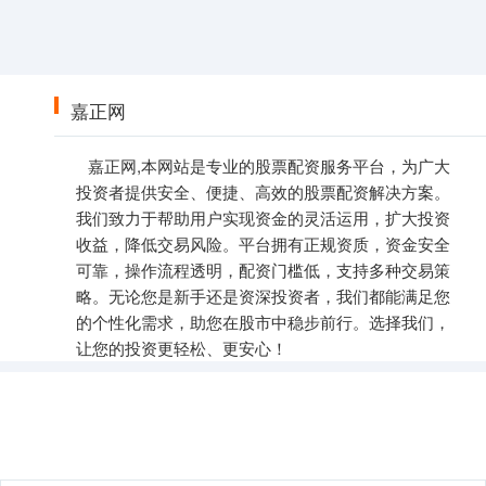
嘉正网
嘉正网,本网站是专业的股票配资服务平台，为广大
投资者提供安全、便捷、高效的股票配资解决方案。
我们致力于帮助用户实现资金的灵活运用，扩大投资
收益，降低交易风险。平台拥有正规资质，资金安全
可靠，操作流程透明，配资门槛低，支持多种交易策
略。无论您是新手还是资深投资者，我们都能满足您
的个性化需求，助您在股市中稳步前行。选择我们，
让您的投资更轻松、更安心！