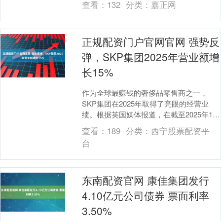
查看：
132
分类：
嘉正网
煤海深....
正规配资门户官网官网 强势反
弹，SKP集团2025年营业额增
长15%
作为全球最赚钱的奢侈品零售商之一，
SKP集团在2025年取得了亮眼的经营业
绩。根据英国媒体报道，在截至2025年12
月31日的财年里，SKP集团整体营业额增
查看：
189
分类：
西宁股票配资平
长了....
台
东南配资官网 康佳集团发行
4.10亿元公司债券 票面利率
3.50%