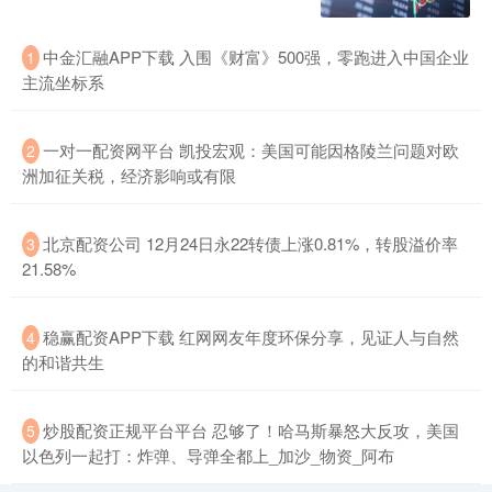
中金汇融APP下载 入围《财富》500强，零跑进入中国企业
1
主流坐标系
一对一配资网平台 凯投宏观：美国可能因格陵兰问题对欧
2
洲加征关税，经济影响或有限
北京配资公司 12月24日永22转债上涨0.81%，转股溢价率
3
21.58%
稳赢配资APP下载 红网网友年度环保分享，见证人与自然
4
的和谐共生
炒股配资正规平台平台 忍够了！哈马斯暴怒大反攻，美国
5
以色列一起打：炸弹、导弹全都上_加沙_物资_阿布