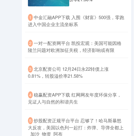
​中金汇融APP下载 入围《财富》500强，零跑
1
进入中国企业主流坐标系
​一对一配资网平台 凯投宏观：美国可能因格
2
陵兰问题对欧洲加征关税，经济影响或有限
​北京配资公司 12月24日永22转债上涨
3
0.81%，转股溢价率21.58%
​稳赢配资APP下载 红网网友年度环保分享，
4
见证人与自然的和谐共生
​炒股配资正规平台平台 忍够了！哈马斯暴怒
5
大反攻，美国以色列一起打：炸弹、导弹全都上
_加沙_物资_阿布