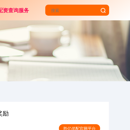
配资查询服务
奖励
胜亿优配官网平台