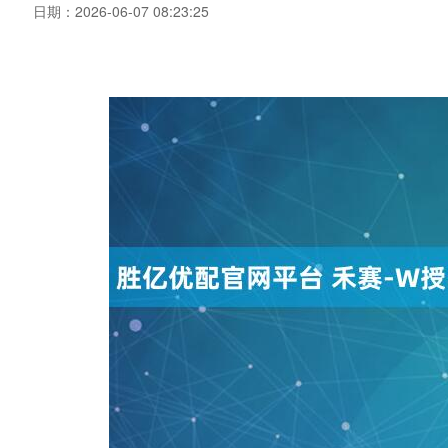
日期：2026-06-07 08:23:25