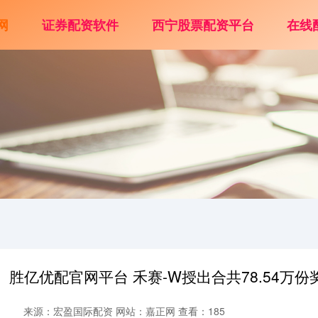
网
证券配资软件
西宁股票配资平台
在线
胜亿优配官网平台 禾赛-W授出合共78.54万份
来源：宏盈国际配资
网站：嘉正网
查看：185