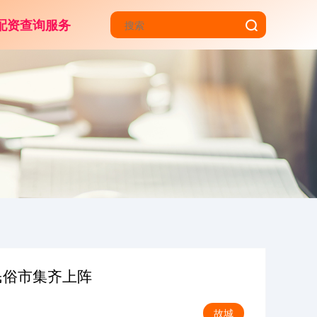
配资查询服务
民俗市集齐上阵
故城