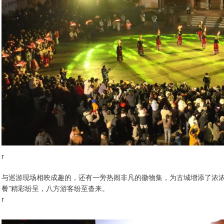
r
与巡游现场相映成趣的，还有一旁热闹非凡的徽物集，为古城增添了浓浓
餐”精彩纷呈，八方游客纷至沓来。
r