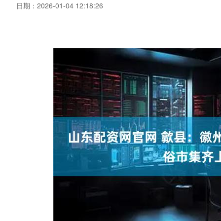
日期：2026-01-04 12:18:26