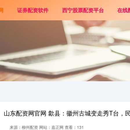
网
证券配资软件
西宁股票配资平台
在线
山东配资网官网 歙县：徽州古城变走秀T台，
来源：柳州配资
网站：嘉正网
查看：131