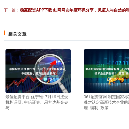
下一篇：
稳赢配资APP下载 红网网友年度环保分享，见证人与自然的
相关文章
最佳配资平台 优宁维: 7月16日接受
361配资官网 制定国家
机构调研, 中信证券、易方达基金参
准对认定高新技术企业的
与
理_编制_政策