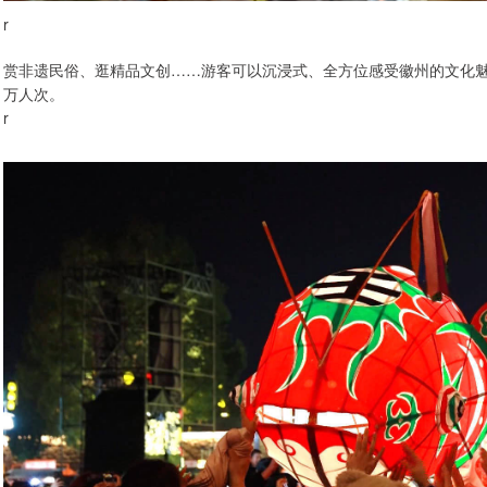
r
赏非遗民俗、逛精品文创……游客可以沉浸式、全方位感受徽州的文化魅
万人次。
r